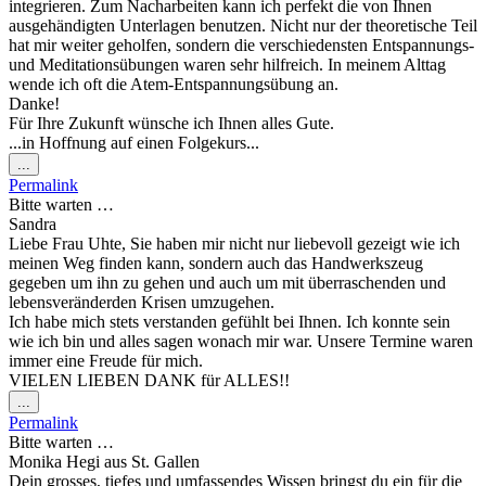
integrieren. Zum Nacharbeiten kann ich perfekt die von Ihnen
ausgehändigten Unterlagen benutzen. Nicht nur der theoretische Teil
hat mir weiter geholfen, sondern die verschiedensten Entspannungs-
und Meditationsübungen waren sehr hilfreich. In meinem Alttag
wende ich oft die Atem-Entspannungsübung an.
Danke!
Für Ihre Zukunft wünsche ich Ihnen alles Gute.
...in Hoffnung auf einen Folgekurs...
Diese
...
Metabox
Permalink
ein-/ausblenden.
Bitte warten …
Sandra
Liebe Frau Uhte, Sie haben mir nicht nur liebevoll gezeigt wie ich
meinen Weg finden kann, sondern auch das Handwerkszeug
gegeben um ihn zu gehen und auch um mit überraschenden und
lebensveränderden Krisen umzugehen.
Ich habe mich stets verstanden gefühlt bei Ihnen. Ich konnte sein
wie ich bin und alles sagen wonach mir war. Unsere Termine waren
immer eine Freude für mich.
VIELEN LIEBEN DANK für ALLES!!
Diese
...
Metabox
Permalink
ein-/ausblenden.
Bitte warten …
Monika Hegi
aus
St. Gallen
Dein grosses, tiefes und umfassendes Wissen bringst du ein für die