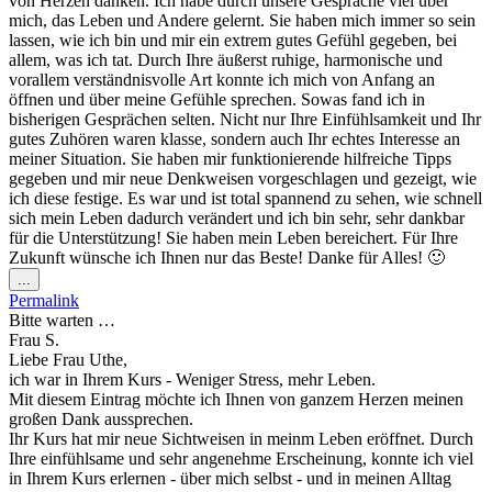
von Herzen danken. Ich habe durch unsere Gespräche viel über
mich, das Leben und Andere gelernt. Sie haben mich immer so sein
lassen, wie ich bin und mir ein extrem gutes Gefühl gegeben, bei
allem, was ich tat. Durch Ihre äußerst ruhige, harmonische und
vorallem verständnisvolle Art konnte ich mich von Anfang an
öffnen und über meine Gefühle sprechen. Sowas fand ich in
bisherigen Gesprächen selten. Nicht nur Ihre Einfühlsamkeit und Ihr
gutes Zuhören waren klasse, sondern auch Ihr echtes Interesse an
meiner Situation. Sie haben mir funktionierende hilfreiche Tipps
gegeben und mir neue Denkweisen vorgeschlagen und gezeigt, wie
ich diese festige. Es war und ist total spannend zu sehen, wie schnell
sich mein Leben dadurch verändert und ich bin sehr, sehr dankbar
für die Unterstützung! Sie haben mein Leben bereichert. Für Ihre
Zukunft wünsche ich Ihnen nur das Beste! Danke für Alles! 🙂
Diese
...
Metabox
Permalink
ein-/ausblenden.
Bitte warten …
Frau S.
Liebe Frau Uthe,
ich war in Ihrem Kurs - Weniger Stress, mehr Leben.
Mit diesem Eintrag möchte ich Ihnen von ganzem Herzen meinen
großen Dank aussprechen.
Ihr Kurs hat mir neue Sichtweisen in meinm Leben eröffnet. Durch
Ihre einfühlsame und sehr angenehme Erscheinung, konnte ich viel
in Ihrem Kurs erlernen - über mich selbst - und in meinen Alltag