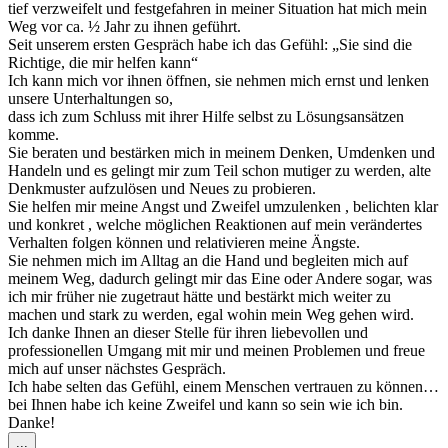
tief verzweifelt und festgefahren in meiner Situation hat mich mein
Weg vor ca. ½ Jahr zu ihnen geführt.
Seit unserem ersten Gespräch habe ich das Gefühl: „Sie sind die
Richtige, die mir helfen kann“
Ich kann mich vor ihnen öffnen, sie nehmen mich ernst und lenken
unsere Unterhaltungen so,
dass ich zum Schluss mit ihrer Hilfe selbst zu Lösungsansätzen
komme.
Sie beraten und bestärken mich in meinem Denken, Umdenken und
Handeln und es gelingt mir zum Teil schon mutiger zu werden, alte
Denkmuster aufzulösen und Neues zu probieren.
Sie helfen mir meine Angst und Zweifel umzulenken , belichten klar
und konkret , welche möglichen Reaktionen auf mein verändertes
Verhalten folgen können und relativieren meine Ängste.
Sie nehmen mich im Alltag an die Hand und begleiten mich auf
meinem Weg, dadurch gelingt mir das Eine oder Andere sogar, was
ich mir früher nie zugetraut hätte und bestärkt mich weiter zu
machen und stark zu werden, egal wohin mein Weg gehen wird.
Ich danke Ihnen an dieser Stelle für ihren liebevollen und
professionellen Umgang mit mir und meinen Problemen und freue
mich auf unser nächstes Gespräch.
Ich habe selten das Gefühl, einem Menschen vertrauen zu können…
bei Ihnen habe ich keine Zweifel und kann so sein wie ich bin.
Danke!
Diese
...