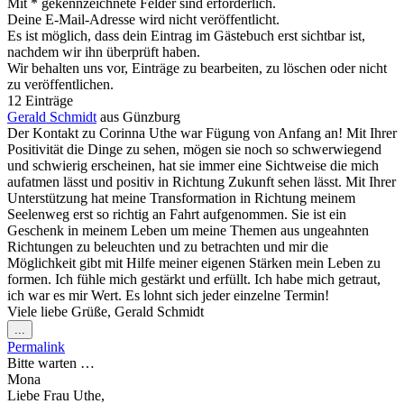
Mit * gekennzeichnete Felder sind erforderlich.
Deine E-Mail-Adresse wird nicht veröffentlicht.
Es ist möglich, dass dein Eintrag im Gästebuch erst sichtbar ist,
nachdem wir ihn überprüft haben.
Wir behalten uns vor, Einträge zu bearbeiten, zu löschen oder nicht
zu veröffentlichen.
12 Einträge
Gerald Schmidt
aus
Günzburg
Der Kontakt zu Corinna Uthe war Fügung von Anfang an! Mit Ihrer
Positivität die Dinge zu sehen, mögen sie noch so schwerwiegend
und schwierig erscheinen, hat sie immer eine Sichtweise die mich
aufatmen lässt und positiv in Richtung Zukunft sehen lässt. Mit Ihrer
Unterstützung hat meine Transformation in Richtung meinem
Seelenweg erst so richtig an Fahrt aufgenommen. Sie ist ein
Geschenk in meinem Leben um meine Themen aus ungeahnten
Richtungen zu beleuchten und zu betrachten und mir die
Möglichkeit gibt mit Hilfe meiner eigenen Stärken mein Leben zu
formen. Ich fühle mich gestärkt und erfüllt. Ich habe mich getraut,
ich war es mir Wert. Es lohnt sich jeder einzelne Termin!
Viele liebe Grüße, Gerald Schmidt
Diese
...
Metabox
Permalink
ein-/ausblenden.
Bitte warten …
Mona
Liebe Frau Uthe,