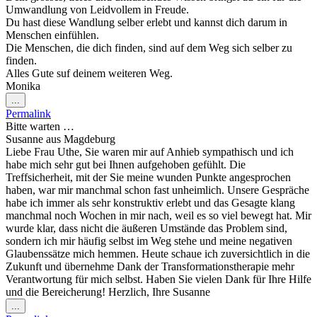
Umwandlung von Leidvollem in Freude.
Du hast diese Wandlung selber erlebt und kannst dich darum in
Menschen einfühlen.
Die Menschen, die dich finden, sind auf dem Weg sich selber zu
finden.
Alles Gute suf deinem weiteren Weg.
Monika
Diese
...
Metabox
Permalink
ein-/ausblenden.
Bitte warten …
Susanne
aus
Magdeburg
Liebe Frau Uthe, Sie waren mir auf Anhieb sympathisch und ich
habe mich sehr gut bei Ihnen aufgehoben gefühlt. Die
Treffsicherheit, mit der Sie meine wunden Punkte angesprochen
haben, war mir manchmal schon fast unheimlich. Unsere Gespräche
habe ich immer als sehr konstruktiv erlebt und das Gesagte klang
manchmal noch Wochen in mir nach, weil es so viel bewegt hat. Mir
wurde klar, dass nicht die äußeren Umstände das Problem sind,
sondern ich mir häufig selbst im Weg stehe und meine negativen
Glaubenssätze mich hemmen. Heute schaue ich zuversichtlich in die
Zukunft und übernehme Dank der Transformationstherapie mehr
Verantwortung für mich selbst. Haben Sie vielen Dank für Ihre Hilfe
und die Bereicherung! Herzlich, Ihre Susanne
Diese
...
Metabox