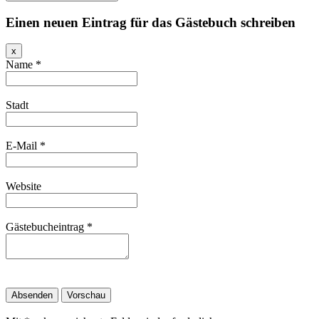
Einen neuen Eintrag für das Gästebuch schreiben
Dieses
x
Formular
Name
*
ausblenden
Stadt
E-Mail
*
Website
Gästebucheintrag
*