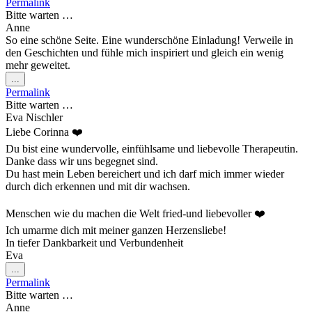
Permalink
ein-/ausblenden.
Bitte warten …
Anne
So eine schöne Seite. Eine wunderschöne Einladung! Verweile in
den Geschichten und fühle mich inspiriert und gleich ein wenig
mehr geweitet.
Diese
...
Metabox
Permalink
ein-/ausblenden.
Bitte warten …
Eva Nischler
Liebe Corinna ❤️
Du bist eine wundervolle, einfühlsame und liebevolle Therapeutin.
Danke dass wir uns begegnet sind.
Du hast mein Leben bereichert und ich darf mich immer wieder
durch dich erkennen und mit dir wachsen.
Menschen wie du machen die Welt fried-und liebevoller ❤️
Ich umarme dich mit meiner ganzen Herzensliebe!
In tiefer Dankbarkeit und Verbundenheit
Eva
Diese
...
Metabox
Permalink
ein-/ausblenden.
Bitte warten …
Anne