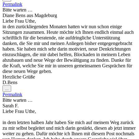
Metabox
Permalink
ein-/ausblenden.
Bitte warten …
Diane Bens
aus
Magdeburg
Liebe Frau Uthe,
in den zurückliegenden Monaten hatten wir nun schon einige
Sitzungen zusammen. Heute möchte ich Ihnen endlich einmal auch
schriftlich für die beratende, nie aufdringliche Unterstützung
danken, die Sie mir und meinen Anliegen bisher entgegengebracht
haben. Sie haben mich sehr darin motiviert, neue Denkrichtungen
einzuschlagen, die mir dabei helfen, Blockaden in meinem Leben
abzubauen und neue Wege der Bewältigung zu finden. Danke für
die Kraft, welche Sie mir in unseren gemeinsamen Gesprächen für
diese neuen Wege geben.
Herzliche Grüße
D.Bens
Diese
...
Metabox
Permalink
ein-/ausblenden.
Bitte warten …
Sarah F.
Liebe Frau Uthe,
in dem letzten halben Jahr haben Sie mich auf meinem Weg zurück
zu mir selbst begleitet und mich darin gestärkt, diesen ab jetzt immer
weiter zu gehen. Dafür möchte ich Ihnen mit diesem Post nochmals